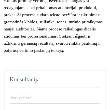
Atlikus pirminę vertimą, išverstas katalogas yra
redaguojamas bei pritaikomas auditorijai, produktui,
prekei. Šį procesą sudaro teksto peržiūra ir tikrinimas:
gramatinės klaidos, stilistika, tonas, turinio pritaikymas
naujai auditorijai. Šiame procese reikalingas didelis
atidumas bei profesionalumas. Siekiant išgauti ir
užtikrinti geriausią rezultatą, svarbu rinktis patikimą ir
patyrusį vertimo paslaugų teikėją.
Konsultacija