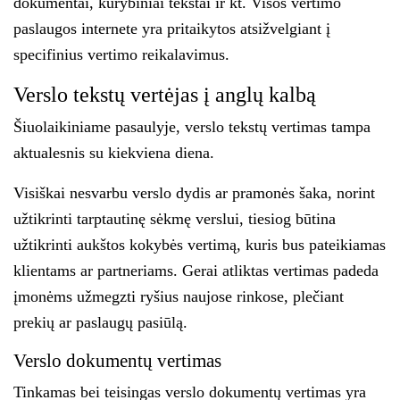
dokumentai, kūrybiniai tekstai ir kt. Visos
vertimo
paslaugos internete
yra pritaikytos atsižvelgiant į
specifinius vertimo reikalavimus.
Verslo tekstų vertėjas į anglų kalbą
Šiuolaikiniame pasaulyje, verslo tekstų vertimas tampa
aktualesnis su kiekviena diena.
Visiškai nesvarbu verslo dydis ar pramonės šaka, norint
užtikrinti tarptautinę sėkmę verslui, tiesiog būtina
užtikrinti aukštos kokybės vertimą, kuris bus pateikiamas
klientams ar partneriams. Gerai atliktas vertimas padeda
įmonėms užmegzti ryšius naujose rinkose, plečiant
prekių ar paslaugų pasiūlą.
Verslo dokumentų vertimas
Tinkamas bei teisingas verslo dokumentų vertimas yra