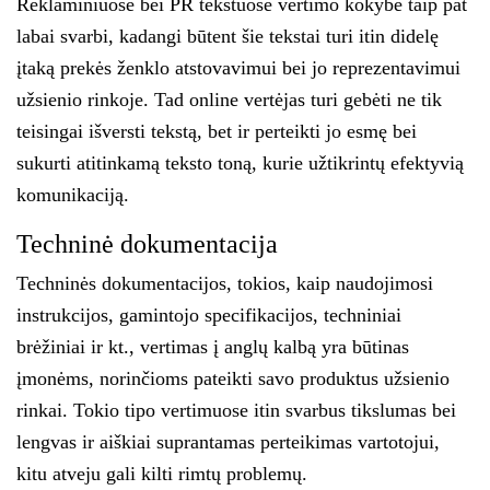
Reklaminiuose bei PR tekstuose vertimo kokybė taip pat
labai svarbi, kadangi būtent šie tekstai turi itin didelę
įtaką prekės ženklo atstovavimui bei jo reprezentavimui
užsienio rinkoje. Tad online vertėjas turi gebėti ne tik
teisingai išversti tekstą, bet ir perteikti jo esmę bei
sukurti atitinkamą teksto toną, kurie užtikrintų efektyvią
komunikaciją.
Techninė dokumentacija
Techninės dokumentacijos, tokios, kaip naudojimosi
instrukcijos, gamintojo specifikacijos, techniniai
brėžiniai ir kt., vertimas į anglų kalbą
yra būtinas
įmonėms, norinčioms pateikti savo produktus užsienio
rinkai. Tokio tipo vertimuose itin svarbus tikslumas bei
lengvas ir aiškiai suprantamas perteikimas vartotojui,
kitu atveju gali kilti rimtų problemų.