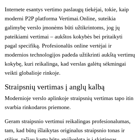
Internete esantys vertimo paslaugų tiekėjai, tokie, kaip
moderni P2P platforma Vertimai.Online, suteikia
galimybę verslo įmonėms būti užtikrintoms, jog jų
pateikiami vertimai – aukštos kokybės bei pritaikyti
pagal specifiką. Profesionalūs online vertėjai ir
modernios technologijos padeda užtikrinti aukštą vertimų
kokybę, kuri reikalinga, kad verslas galėtų sėkmingai
veikti globalioje rinkoje.
Straipsnių vertimas į anglų kalbą
Modernioje verslo aplinkoje straipsnių vertimas tapo itin
svarbia rinkodaros priemone.
Geram straipsnio vertimui reikalingas profesionalumas,
tam, kad būtų išlaikytas originalus straipsnio tonas ir
stilius, tačiau kartu būtų atsižvelgta ir į skirtingas