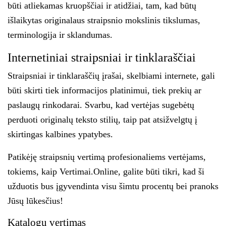
būti atliekamas kruopščiai ir atidžiai, tam, kad būtų
išlaikytas originalaus straipsnio mokslinis tikslumas,
terminologija ir sklandumas.
Internetiniai straipsniai ir tinklaraščiai
Straipsniai ir tinklaraščių įrašai, skelbiami internete, gali
būti skirti tiek informacijos platinimui, tiek prekių ar
paslaugų rinkodarai. Svarbu, kad vertėjas sugebėtų
perduoti originalų teksto stilių, taip pat atsižvelgtų į
skirtingas kalbines ypatybes.
Patikėję straipsnių vertimą profesionaliems vertėjams,
tokiems, kaip Vertimai.Online, galite būti tikri, kad ši
užduotis bus įgyvendinta visu šimtu procentų bei pranoks
Jūsų lūkesčius!
Katalogų vertimas